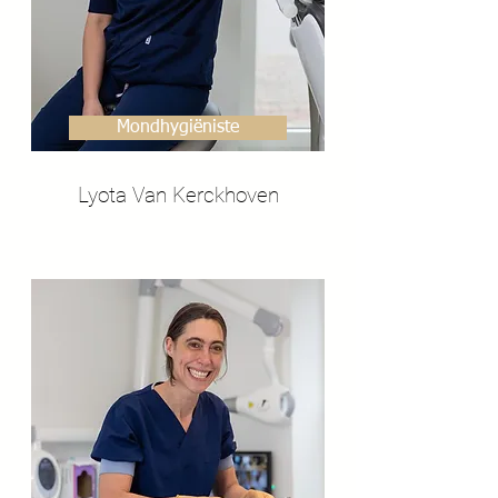
Mondhygiëniste
Lyota Van Kerckhoven