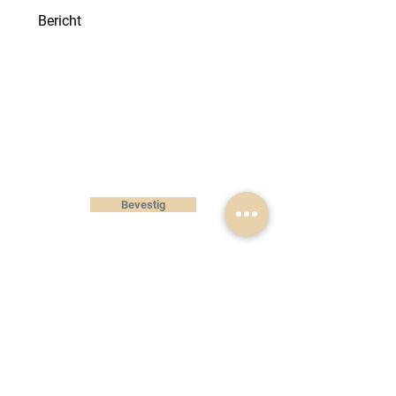
Wij wensen je te informeren dat de
praktijk
niet geconventioneerd
is. Er
kunnen geen afspraken gemaakt
worden via e-mail of het
contactformulier.
Bevestig
WACHTDIENSTEN
:
De wachtdienst is enkel voor urgente
ingrepen en niet voor reguliere
tandzorg. Contacteer de wachtdienst
uitsluitend bij een spoedgeval.
Tijdens het weekend en op feestdagen
Tussen 9.00 en 18.00 uur