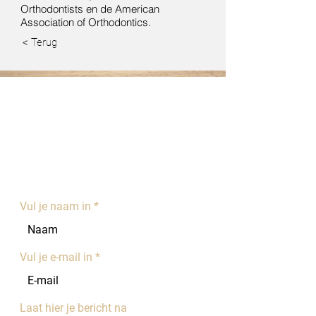
Orthodontists en de American
Association of Orthodontics.
< Terug
Contacteer ons
OPENINGSURE
N:
Weekdagen: 8u30-12u en 13u-17u30
Weekend: gesloten
Vul je naam in
Vul je e-mail in
Laat hier je bericht na