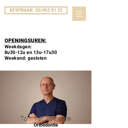
AFSPRAAK: 02/452 81 22
OPENINGSUREN:
Weekdagen:
8u30-12u en 13u-17u30
Weekend: gesloten
Tom Van Oostende
Orthodontie