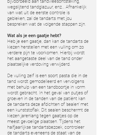
bijvoorbeeld aan tandvleesontsteking,
wegslijtend tandglazuur, enz... Afhankelijk
van wat uit de eerste controle is
gebleken, zal de tandarts met jou
bespreken wat de volgende stappen zijn.
Wat als je een gaatje hebt?
Heb je een gaatje, dan kan de tandarts de
kiezen herstellen met een vulling om zo
verdere pijn te voorkomen. Hierbij wordt
het aangetaste deel van de tand onder
plaatselijke verdoving verwijderd.
De vulling zelf is een soort pasta die in de
tand wordt gemodelleerd en vervolgens
met behulp van een tandboortje in vorm
wordt gebracht. In het geval van putjes of
groeven in de tanden van de patiënt kan
de tandarts deze afdichten of ‘sealen’ met
een kunststoflak. Dit sealen beschermt de
kiezen jarenlang tegen gaatjes op de
meest gevoelige plaatsen. Tijdens het
halfjaarlijkse
tandartsbezoek, controleer
de tandarts eveneens de staat van de