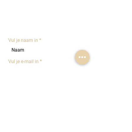
Contacteer ons
OPENINGSURE
N:
Weekdagen: 8u30-12u en 13u-17u30
Weekend: gesloten
Vul je naam in
Vul je e-mail in
Laat hier je bericht na
Wij wensen je te informeren dat de
praktijk
niet geconventioneerd
is. Er
kunnen geen afspraken gemaakt