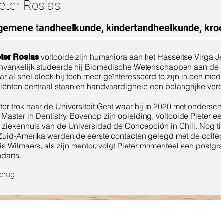
ieter Rosias
gemene tandheelkunde, kindertandheelkunde, kro
voltooide zijn humaniora aan het Hasseltse Virga 
eter Rosias
nvankelijk studeerde hij Biomedische Wetenschappen aan de Un
r al snel bleek hij toch meer geïnteresseerd te zijn in een me
iënten centraal staan en handvaardigheid een belangrijke verei
ter trok naar de Universiteit Gent waar hij in 2020 met onders
 Master in Dentistry. Bovenop zijn opleiding, voltooide Pieter 
 ziekenhuis van de Universidad de Concepción in Chili. Nog ti
 Zuid-Amerika werden de eerste contacten gelegd met de colleg
is Wilmaers, als zijn mentor, volgt Pieter momenteel een post
darts.
erug
OPENINGSUR