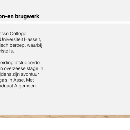
on-en brugwerk
Jesse College.
iversiteit Hasselt,
disch beroep, waarbij
ste is.
cheiding afstudeerde
een overzeese stage in
jdens zijn avontuur
a’s in Asse. Met
graduaat Algemeen
E
N: