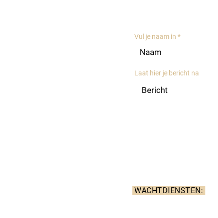
Contacte
Vul je naam in
Laat hier je bericht na
Wij wensen je te informere
afspraken gemaakt worden v
WACHTDIENSTEN
:
De wachtdienst is enkel
niet voor reguliere tand