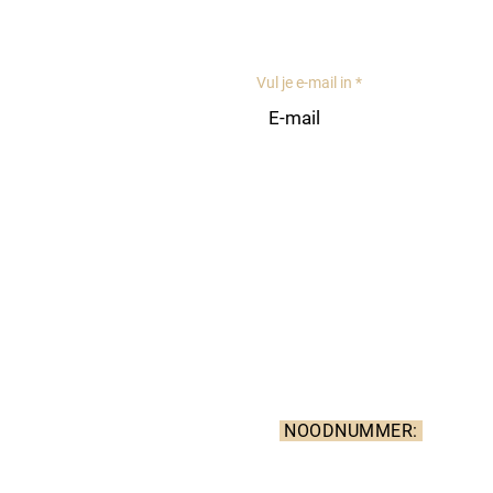
er ons
Weekdagen: 8
Weekend: ges
Vul je e-mail in
n dat de praktijk
niet geconventioneerd
is. Er kunnen geen
ia e-mail of het contactformulier.
NOODNUMMER:
 voor urgente ingrepen en
0903 399 69
zorg. Contacteer de
een oproep kost 1,5 eur pe