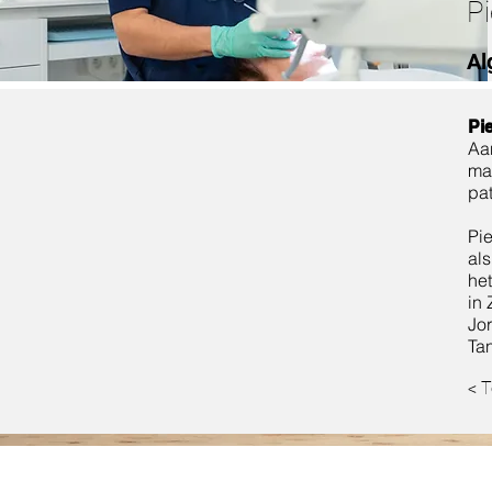
P
Al
Pi
Aa
maa
pat
Pie
als
het
in
Jor
Tan
< T