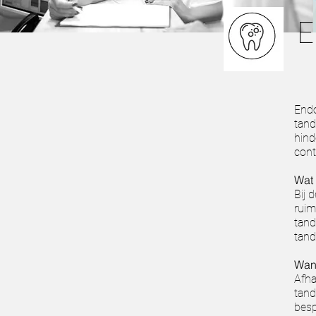
E
Endo
tand
hind
cont
Wat 
Bij 
ruim
tand
tand
Wan
Afha
tand
besp