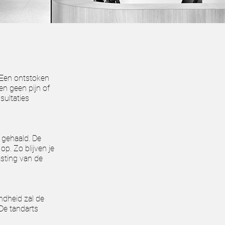
 Een ontstoken
en geen pijn of
sultaties
 gehaald. De
p. Zo blijven je
asting van de
ndheid zal de
De tandarts