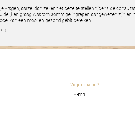
je vragen, aarzel dan zeker niet deze te stellen tijdens de consulta
uidelijken graag waarom sommige ingrepen aangewezen zijn en
doel van een mooi en gezond gebit bereiken.
rug
er ons
OPENINGSUR
Weekdagen: 8
Weekend: ges
Vul je e-mail in