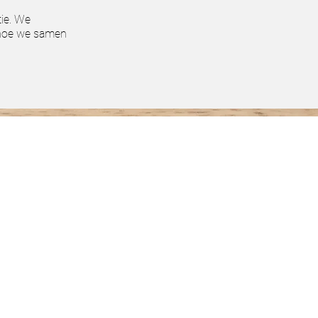
tie. We
 hoe we samen
E
N:
u30-12u en 13u-17u30
loten