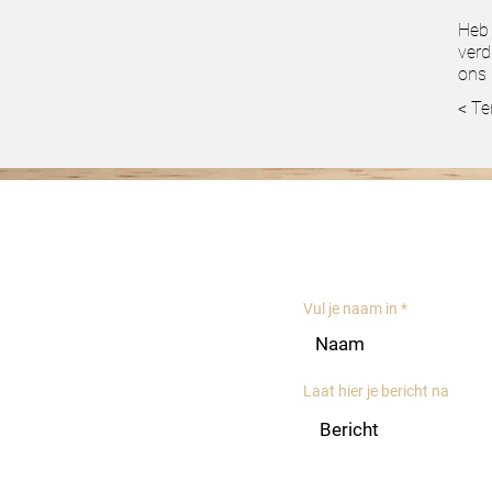
Heb 
verd
ons 
< Te
Contacte
Vul je naam in
Laat hier je bericht na