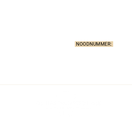
n dat de praktijk
niet geconventioneerd
is. Er kunnen geen
ia e-mail of het contactformulier.
NOODNUMMER:
 voor urgente ingrepen en
0903 399 69
zorg. Contacteer de
een oproep kost 1,5 eur pe
 bij een spoedgeval.
uitsluitend voor spoedgeval
 op feestdagen
doorschakeling buiten de h
r
© 