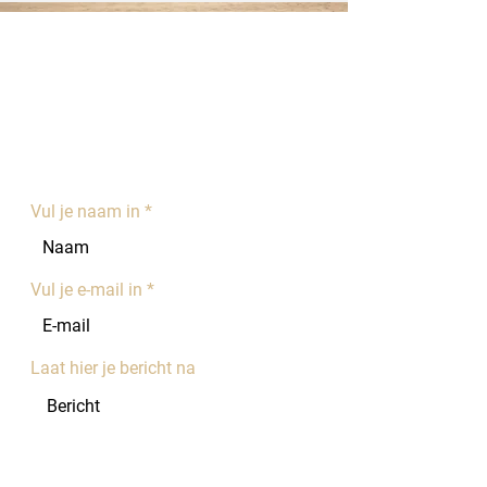
Contacteer ons
OPENINGSURE
N:
Weekdagen: 8u30-12u en 13u-17u30
Weekend: gesloten
Vul je naam in
Vul je e-mail in
Laat hier je bericht na